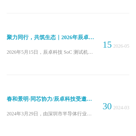
站之后的又一次技术碰撞，本次活动热度
攀升，特邀长三角地区众多行业专家及合
作客户莅临现场，围绕技术研讨与产品交
流展开深度互动。
聚力同行，共筑生态｜2026年辰卓科技 SoC 测试机产品交流会深圳站圆满举办！
15
2026-05
2026年5月15日，辰卓科技 SoC 测试机产
品专场交流会圆满举行，本次活动特邀行
业专家及合作客户齐聚深圳，开展专业技
术交流，共探 SoC 测试技术迭代与国产
化解决方案实践。
春和景明·同芯协力/辰卓科技受邀参加深圳市集成电路产业总结大会
30
2024-03
2024年3月29日，由深圳市半导体行业协
会召开的深圳市集成电路产业总结大会暨
深圳市半导体行业协会第八届第一次成员
大会，在深圳深铁皇冠假日酒店隆重召
开。