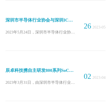
深圳市半导体行业协会与深圳IC基地共同到访辰卓科技
26
2023-05
2023年5月24日，深圳市半导体行业协会
与深圳IC基地（深圳市高新技术产业促进
中心）共同到访辰卓科技参观调研...
辰卓科技携自主研发800系列SoC测试机参加深圳市集成电路产业总结大会
02
2023-04
2023年3月31日，由深圳市半导体行业协
会（SZSiA）主办的深圳市集成电路产业
总结大会暨深圳市半导体行业协会第七届
第三次会员大会在深圳南山隆重召开。作
为大湾区坚持全自主研发的国产SoC半导
体测试机企业，辰卓科技受邀参会并展示
了800系列SoC测试机产品及解决方案，
荣获企业“创芯新锐奖”...