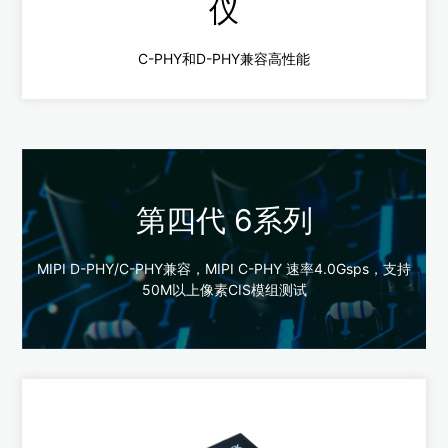
仪
C-PHY和D-PHY兼容高性能
第四代 6系列
CZCM8系列
MIPI D-PHY/C-PHY兼容，MIPI C-PHY 速率4.0Gsps，支持
C-PHY和D-PHY兼容，万兆网传输
50M以上像素CIS模组测试
C-PHY最高传输速度2.0Gsps/Trio
D-PHY最高传输速度2.5Gbps/Lane
查看更多